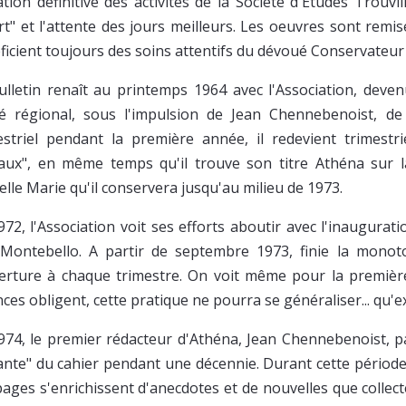
ation définitive des activités de la Société d'Etudes Trouv
rt" et l'attente des jours meilleurs. Les oeuvres sont remi
ficient toujours des soins attentifs du dévoué Conservateu
ulletin renaît au printemps 1964 avec l'Association, dev
é régional, sous l'impulsion de Jean Chennebenoist, de
striel pendant la première année, il redevient trimestri
aux", en même temps qu'il trouve son titre Athéna sur 
elle Marie qu'il conservera jusqu'au milieu de 1973.
972, l'Association voit ses efforts aboutir avec l'inaugura
a Montebello. A partir de septembre 1973, finie la monoto
erture à chaque trimestre. On voit même pour la première
nces obligent, cette pratique ne pourra se généraliser... qu'
974, le premier rédacteur d'Athéna, Jean Chennebenoist, p
nte" du cahier pendant une décennie. Durant cette période, la
pages s'enrichissent d'anecdotes et de nouvelles que collect