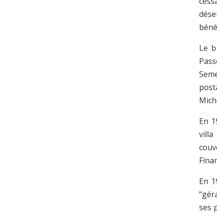
cess
dése
béné
Le b
Pass
Seme
post
Mich
En 1
vill
couv
Fina
En 1
"géra
ses 